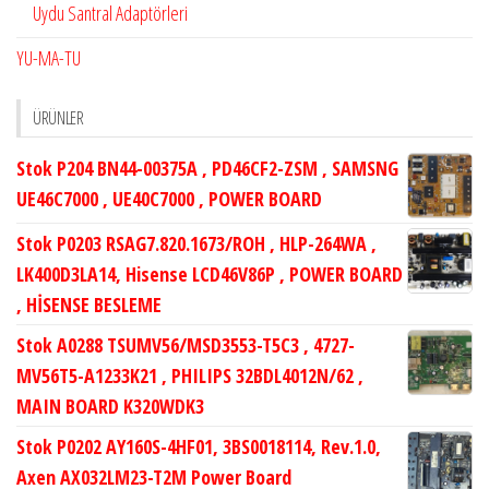
Uydu Santral Adaptörleri
YU-MA-TU
ÜRÜNLER
Stok P204 BN44-00375A , PD46CF2-ZSM , SAMSNG
UE46C7000 , UE40C7000 , POWER BOARD
Stok P0203 RSAG7.820.1673/ROH , HLP-264WA ,
LK400D3LA14, Hisense LCD46V86P , POWER BOARD
, HİSENSE BESLEME
Stok A0288 TSUMV56/MSD3553-T5C3 , 4727-
MV56T5-A1233K21 , PHILIPS 32BDL4012N/62 ,
MAIN BOARD K320WDK3
Stok P0202 AY160S-4HF01, 3BS0018114, Rev.1.0,
Axen AX032LM23-T2M Power Board