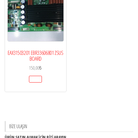
EAX31503201 EBR33606801 ZSUS
BOARD
150,00
₺
BİZE ULAŞIN
ÜRÜN SATIN ALMAK İÇİN BİZİ ARAYIN