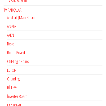
Tv Askı Aparatı
TV PARÇALARI
Anakart [Main Board]
Arçelik
AXEN
Beko
Buffer Board
Ctrl-Logıc Board
ELTON
Grunding
Hİ-LEVEL
İnverter Board
Led Driver