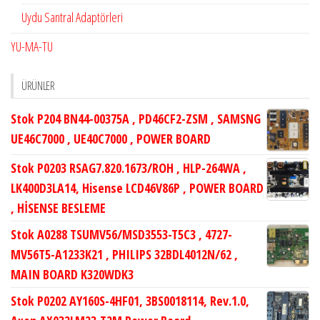
Uydu Santral Adaptörleri
YU-MA-TU
ÜRÜNLER
Stok P204 BN44-00375A , PD46CF2-ZSM , SAMSNG
UE46C7000 , UE40C7000 , POWER BOARD
Stok P0203 RSAG7.820.1673/ROH , HLP-264WA ,
LK400D3LA14, Hisense LCD46V86P , POWER BOARD
, HİSENSE BESLEME
Stok A0288 TSUMV56/MSD3553-T5C3 , 4727-
MV56T5-A1233K21 , PHILIPS 32BDL4012N/62 ,
MAIN BOARD K320WDK3
Stok P0202 AY160S-4HF01, 3BS0018114, Rev.1.0,