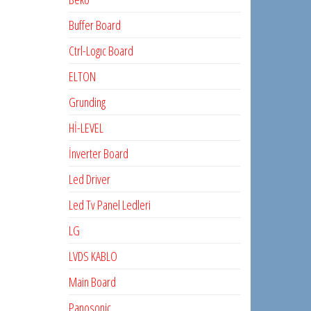
Buffer Board
Ctrl-Logıc Board
ELTON
Grunding
Hİ-LEVEL
İnverter Board
Led Driver
Led Tv Panel Ledleri
LG
LVDS KABLO
Main Board
Panosonic