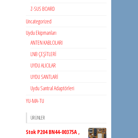
Z-SUS BOARD
Uncategorized
Uydu Ekipmanları
ANTEN KABLOLARI
LNB ÇEŞİTLERİ
UYDU ALICILAR
UYDU SANTLARİ
Uydu Santral Adaptörleri
YU-MA-TU
ÜRÜNLER
Stok P204 BN44-00375A ,