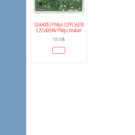
StokA0053 Philips 32PFL56030
E25540094V Philips Anakart
700,00
₺