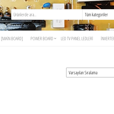
 [MAIN BOARD]
POWER BOARD
LED TV PANEL LEDLERI
İNVERTE