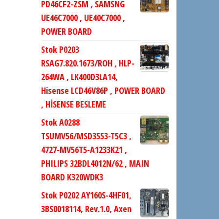
PD46CF2-ZSM , SAMSNG
UE46C7000 , UE40C7000 ,
POWER BOARD
Stok P0203
RSAG7.820.1673/ROH , HLP-
264WA , LK400D3LA14,
Hisense LCD46V86P , POWER BOARD
, HİSENSE BESLEME
Stok A0288
TSUMV56/MSD3553-T5C3 ,
4727-MV56T5-A1233K21 ,
PHILIPS 32BDL4012N/62 , MAIN
BOARD K320WDK3
Stok P0202 AY160S-4HF01,
3BS0018114, Rev.1.0, Axen