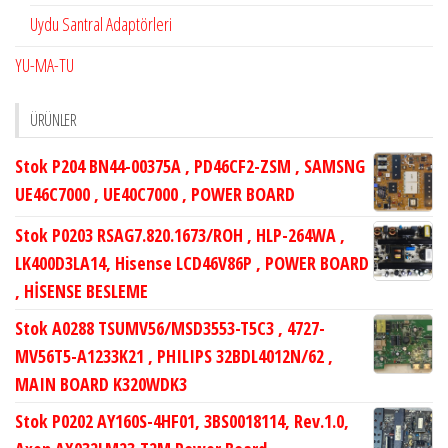
Uydu Santral Adaptörleri
YU-MA-TU
ÜRÜNLER
Stok P204 BN44-00375A , PD46CF2-ZSM , SAMSNG
UE46C7000 , UE40C7000 , POWER BOARD
Stok P0203 RSAG7.820.1673/ROH , HLP-264WA ,
LK400D3LA14, Hisense LCD46V86P , POWER BOARD
, HİSENSE BESLEME
Stok A0288 TSUMV56/MSD3553-T5C3 , 4727-
MV56T5-A1233K21 , PHILIPS 32BDL4012N/62 ,
MAIN BOARD K320WDK3
Stok P0202 AY160S-4HF01, 3BS0018114, Rev.1.0,