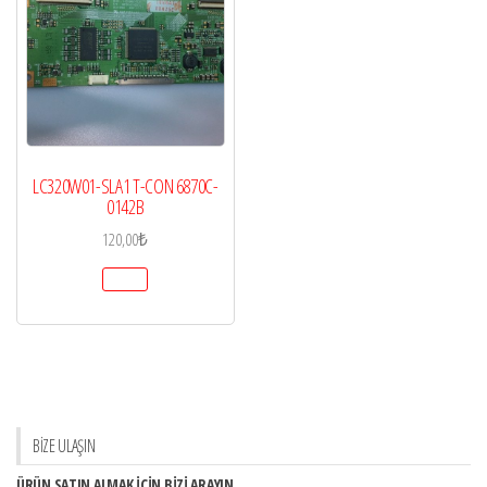
LC320W01-SLA1 T-CON 6870C-
0142B
120,00
₺
BİZE ULAŞIN
ÜRÜN SATIN ALMAK İÇİN BİZİ ARAYIN