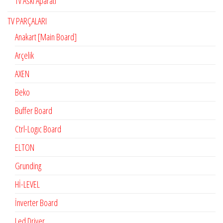
Tv Askı Aparatı
TV PARÇALARI
Anakart [Main Board]
Arçelik
AXEN
Beko
Buffer Board
Ctrl-Logıc Board
ELTON
Grunding
Hİ-LEVEL
İnverter Board
Led Driver