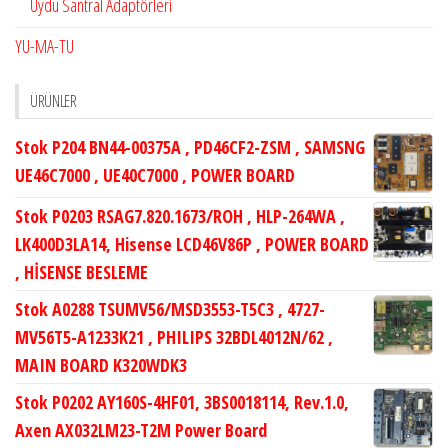
Uydu Santral Adaptörleri
YU-MA-TU
ÜRÜNLER
Stok P204 BN44-00375A , PD46CF2-ZSM , SAMSNG
UE46C7000 , UE40C7000 , POWER BOARD
Stok P0203 RSAG7.820.1673/ROH , HLP-264WA ,
LK400D3LA14, Hisense LCD46V86P , POWER BOARD
, HİSENSE BESLEME
Stok A0288 TSUMV56/MSD3553-T5C3 , 4727-
MV56T5-A1233K21 , PHILIPS 32BDL4012N/62 ,
MAIN BOARD K320WDK3
Stok P0202 AY160S-4HF01, 3BS0018114, Rev.1.0,
Axen AX032LM23-T2M Power Board