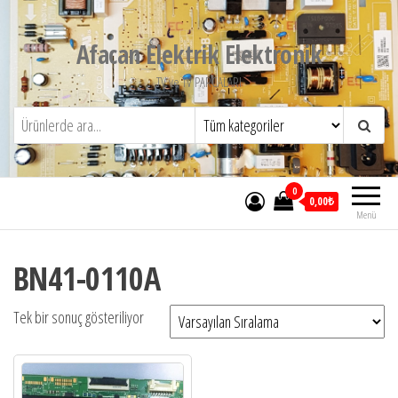
İçeriğe
atla
Afacan Elektrik Elektronik
TV ve TV PARCALARI
0
0,00₺
Menü
BN41-0110A
Tek bir sonuç gösteriliyor