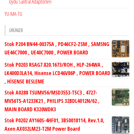
Uydu Santral Adaptörleri
YU-MA-TU
ÜRÜNLER
Stok P204 BN44-00375A , PD46CF2-ZSM , SAMSNG
UE46C7000 , UE40C7000 , POWER BOARD
Stok P0203 RSAG7.820.1673/ROH , HLP-264WA ,
LK400D3LA14, Hisense LCD46V86P , POWER BOARD
, HİSENSE BESLEME
Stok A0288 TSUMV56/MSD3553-T5C3 , 4727-
MV56T5-A1233K21 , PHILIPS 32BDL4012N/62 ,
MAIN BOARD K320WDK3
Stok P0202 AY160S-4HF01, 3BS0018114, Rev.1.0,
Axen AX032LM23-T2M Power Board