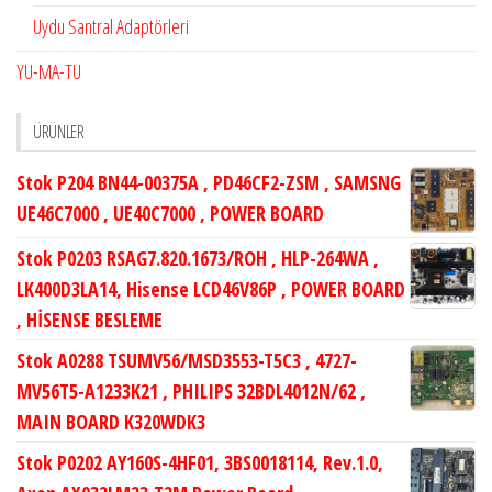
Uydu Santral Adaptörleri
YU-MA-TU
ÜRÜNLER
Stok P204 BN44-00375A , PD46CF2-ZSM , SAMSNG
UE46C7000 , UE40C7000 , POWER BOARD
Stok P0203 RSAG7.820.1673/ROH , HLP-264WA ,
LK400D3LA14, Hisense LCD46V86P , POWER BOARD
, HİSENSE BESLEME
Stok A0288 TSUMV56/MSD3553-T5C3 , 4727-
MV56T5-A1233K21 , PHILIPS 32BDL4012N/62 ,
MAIN BOARD K320WDK3
Stok P0202 AY160S-4HF01, 3BS0018114, Rev.1.0,