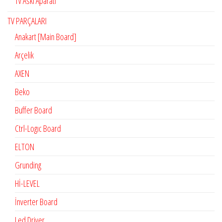
Tv Askı Aparatı
TV PARÇALARI
Anakart [Main Board]
Arçelik
AXEN
Beko
Buffer Board
Ctrl-Logıc Board
ELTON
Grunding
Hİ-LEVEL
İnverter Board
Led Driver