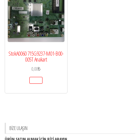
StokA0060 715G9237-M01-B00-
005T Anakart
0,00
₺
BİZE ULAŞIN
ÜRÜN SATIN ALMAK İÇİN BİZİ ARAYIN