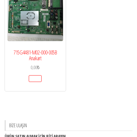
715G4481-M02-000-005B
Anakart
0,00
₺
BİZE ULAŞIN
ÜRÜN SATIN ALMAK İÇİN BİZİ ARAYIN