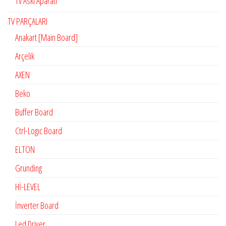
Tv Askı Aparatı
TV PARÇALARI
Anakart [Main Board]
Arçelik
AXEN
Beko
Buffer Board
Ctrl-Logıc Board
ELTON
Grunding
Hİ-LEVEL
İnverter Board
Led Driver