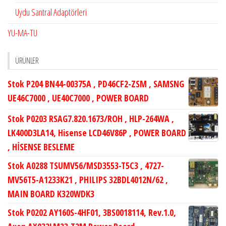
Uydu Santral Adaptörleri
YU-MA-TU
ÜRÜNLER
Stok P204 BN44-00375A , PD46CF2-ZSM , SAMSNG
UE46C7000 , UE40C7000 , POWER BOARD
Stok P0203 RSAG7.820.1673/ROH , HLP-264WA ,
LK400D3LA14, Hisense LCD46V86P , POWER BOARD
, HİSENSE BESLEME
Stok A0288 TSUMV56/MSD3553-T5C3 , 4727-
MV56T5-A1233K21 , PHILIPS 32BDL4012N/62 ,
MAIN BOARD K320WDK3
Stok P0202 AY160S-4HF01, 3BS0018114, Rev.1.0,