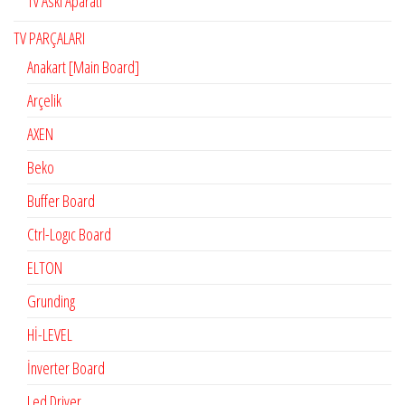
Tv Askı Aparatı
TV PARÇALARI
Anakart [Main Board]
Arçelik
AXEN
Beko
Buffer Board
Ctrl-Logıc Board
ELTON
Grunding
Hİ-LEVEL
İnverter Board
Led Driver