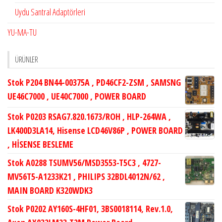
Uydu Santral Adaptörleri
YU-MA-TU
ÜRÜNLER
Stok P204 BN44-00375A , PD46CF2-ZSM , SAMSNG
UE46C7000 , UE40C7000 , POWER BOARD
Stok P0203 RSAG7.820.1673/ROH , HLP-264WA ,
LK400D3LA14, Hisense LCD46V86P , POWER BOARD
, HİSENSE BESLEME
Stok A0288 TSUMV56/MSD3553-T5C3 , 4727-
MV56T5-A1233K21 , PHILIPS 32BDL4012N/62 ,
MAIN BOARD K320WDK3
Stok P0202 AY160S-4HF01, 3BS0018114, Rev.1.0,