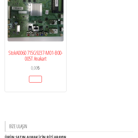
StokA0060 715G9237-M01-B00-
005T Anakart
0,00
₺
BİZE ULAŞIN
ÜRÜN SATIN ALMAK İÇİN BİZİ ARAYIN