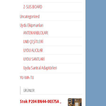
Z-SUS BOARD
Uncategorized
Uydu Ekipmanları
ANTEN KABLOLARI
LNB ÇEŞİTLERİ
UYDU ALICILAR
UYDU SANTLARİ
Uydu Santral Adaptörleri
YU-MA-TU
ÜRÜNLER
Stok P204 BN44-00375A ,