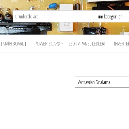
 [MAIN BOARD]
POWER BOARD
LED TV PANEL LEDLERI
İNVERTE