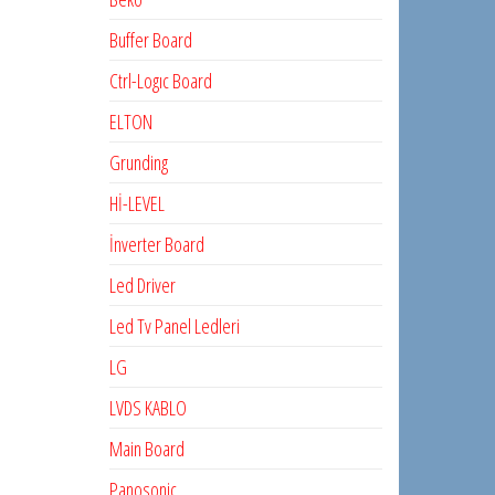
Buffer Board
Ctrl-Logıc Board
ELTON
Grunding
Hİ-LEVEL
İnverter Board
Led Driver
Led Tv Panel Ledleri
LG
LVDS KABLO
Main Board
Panosonic