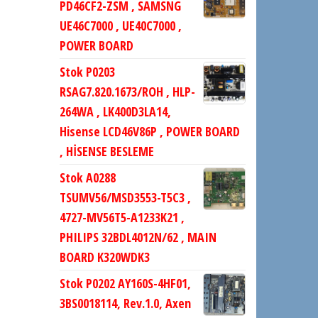
PD46CF2-ZSM , SAMSNG
UE46C7000 , UE40C7000 ,
POWER BOARD
Stok P0203
RSAG7.820.1673/ROH , HLP-
264WA , LK400D3LA14,
Hisense LCD46V86P , POWER BOARD
, HİSENSE BESLEME
Stok A0288
TSUMV56/MSD3553-T5C3 ,
4727-MV56T5-A1233K21 ,
PHILIPS 32BDL4012N/62 , MAIN
BOARD K320WDK3
Stok P0202 AY160S-4HF01,
3BS0018114, Rev.1.0, Axen