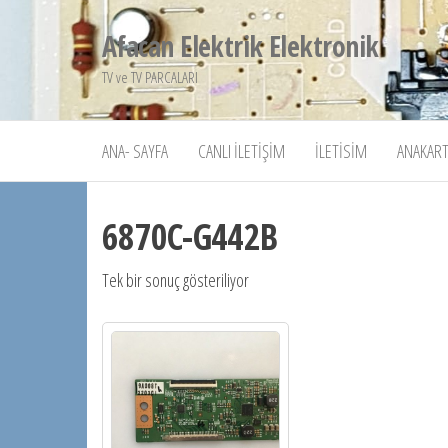
İçeriğe
Afacan Elektrik Elektronik
atla
TV ve TV PARCALARI
ANA- SAYFA
CANLI İLETIŞIM
İLETISIM
ANAKART
6870C-G442B
Tek bir sonuç gösteriliyor