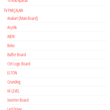
Tv Askı Aparatı
TV PARÇALARI
Anakart [Main Board]
Arçelik
AXEN
Beko
Buffer Board
Ctrl-Logıc Board
ELTON
Grunding
Hİ-LEVEL
İnverter Board
Led Driver