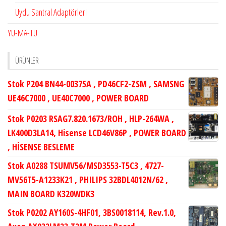
Uydu Santral Adaptörleri
YU-MA-TU
ÜRÜNLER
Stok P204 BN44-00375A , PD46CF2-ZSM , SAMSNG
UE46C7000 , UE40C7000 , POWER BOARD
Stok P0203 RSAG7.820.1673/ROH , HLP-264WA ,
LK400D3LA14, Hisense LCD46V86P , POWER BOARD
, HİSENSE BESLEME
Stok A0288 TSUMV56/MSD3553-T5C3 , 4727-
MV56T5-A1233K21 , PHILIPS 32BDL4012N/62 ,
MAIN BOARD K320WDK3
Stok P0202 AY160S-4HF01, 3BS0018114, Rev.1.0,