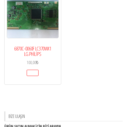
6870C-0060F LC370WX1
LG.PHİLİPS
100,00
₺
BİZE ULAŞIN
ÜRÜN SATIN ALMAK İÇİN BİZİ ARAYIN