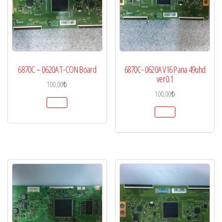
6870C – 0620A T-CON Board
6870C- 0620A V16 Pana 49uhd
ver0.1
100,00
₺
100,00
₺