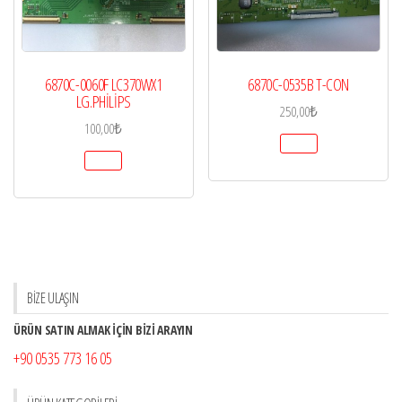
6870C-0060F LC370WX1
6870C-0535B T-CON
LG.PHİLİPS
250,00
₺
100,00
₺
BİZE ULAŞIN
ÜRÜN SATIN ALMAK İÇİN BİZİ ARAYIN
+90 0535 773 16 05