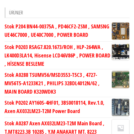
ÜRÜNLER
Stok P204 BN44-00375A , PD46CF2-ZSM , SAMSNG
UE46C7000 , UE40C7000 , POWER BOARD
Stok P0203 RSAG7.820.1673/ROH , HLP-264WA ,
LK400D3LA14, Hisense LCD46V86P , POWER BOARD
, HİSENSE BESLEME
Stok A0288 TSUMV56/MSD3553-T5C3 , 4727-
MV56T5-A1233K21 , PHILIPS 32BDL4012N/62 ,
MAIN BOARD K320WDK3
Stok P0202 AY160S-4HF01, 3BS0018114, Rev.1.0,
Axen AX032LM23-T2M Power Board
Stok A0287 Axen AX032LM23-T2M Main Board ,
T.MT8223.3B 10285 , Y.M ANAKART MT. 8223