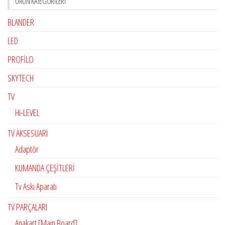
ÜRÜN KATEGORILERI
BLANDER
LED
PROFİLO
SKYTECH
TV
Hi-LEVEL
TV AKSESUARI
Adaptör
KUMANDA ÇEŞİTLERİ
Tv Askı Aparatı
TV PARÇALARI
Anakart [Main Board]