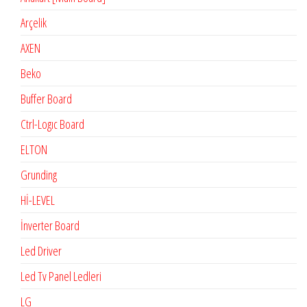
Arçelik
AXEN
Beko
Buffer Board
Ctrl-Logıc Board
ELTON
Grunding
Hİ-LEVEL
İnverter Board
Led Driver
Led Tv Panel Ledleri
LG