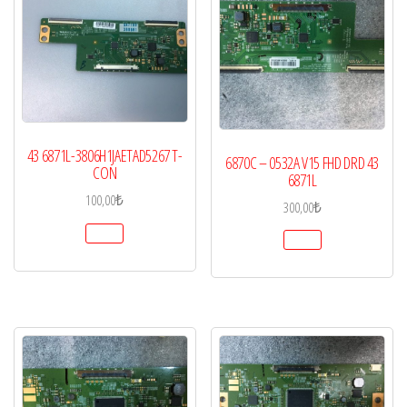
43 6871L-3806H1JAETAD5267 T-
6870C – 0532A V15 FHD DRD 43
CON
6871L
100,00
₺
300,00
₺