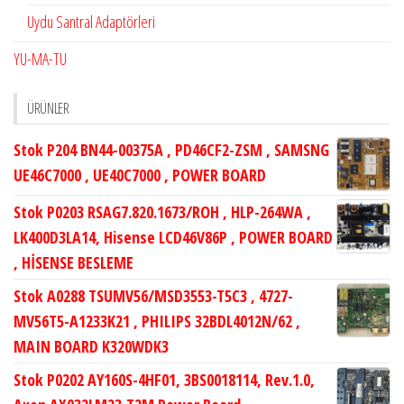
Uydu Santral Adaptörleri
YU-MA-TU
ÜRÜNLER
Stok P204 BN44-00375A , PD46CF2-ZSM , SAMSNG
UE46C7000 , UE40C7000 , POWER BOARD
Stok P0203 RSAG7.820.1673/ROH , HLP-264WA ,
LK400D3LA14, Hisense LCD46V86P , POWER BOARD
, HİSENSE BESLEME
Stok A0288 TSUMV56/MSD3553-T5C3 , 4727-
MV56T5-A1233K21 , PHILIPS 32BDL4012N/62 ,
MAIN BOARD K320WDK3
Stok P0202 AY160S-4HF01, 3BS0018114, Rev.1.0,