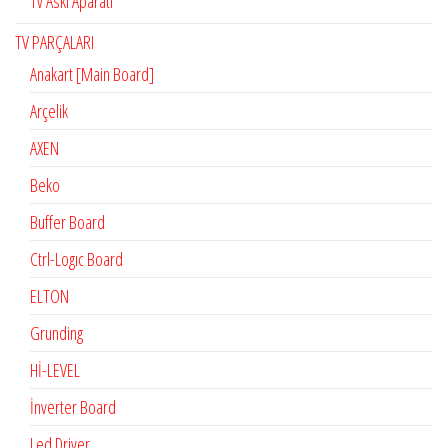
Tv Askı Aparatı
TV PARÇALARI
Anakart [Main Board]
Arçelik
AXEN
Beko
Buffer Board
Ctrl-Logıc Board
ELTON
Grunding
Hİ-LEVEL
İnverter Board
Led Driver