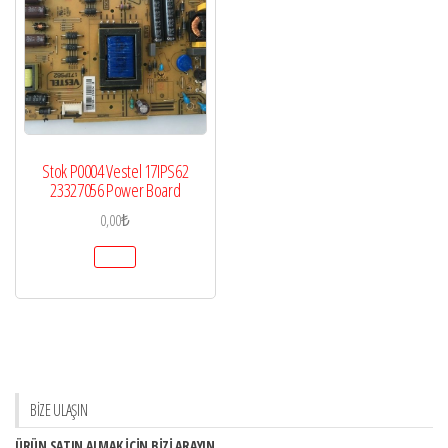
Stok P0004 Vestel 17IPS62
23327056 Power Board
0,00
₺
BİZE ULAŞIN
ÜRÜN SATIN ALMAK İÇİN BİZİ ARAYIN