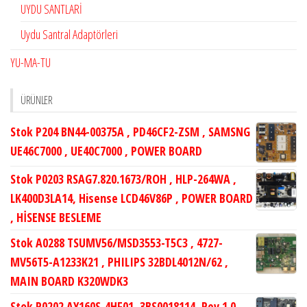
UYDU SANTLARİ
Uydu Santral Adaptörleri
YU-MA-TU
ÜRÜNLER
Stok P204 BN44-00375A , PD46CF2-ZSM , SAMSNG
UE46C7000 , UE40C7000 , POWER BOARD
Stok P0203 RSAG7.820.1673/ROH , HLP-264WA ,
LK400D3LA14, Hisense LCD46V86P , POWER BOARD
, HİSENSE BESLEME
Stok A0288 TSUMV56/MSD3553-T5C3 , 4727-
MV56T5-A1233K21 , PHILIPS 32BDL4012N/62 ,
MAIN BOARD K320WDK3
Stok P0202 AY160S-4HF01, 3BS0018114, Rev.1.0,