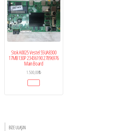
Stok A0025 Vestel 55UA8300
17MB130P 23436190 27896976
Main Board
1.500,00
₺
BİZE ULAŞIN