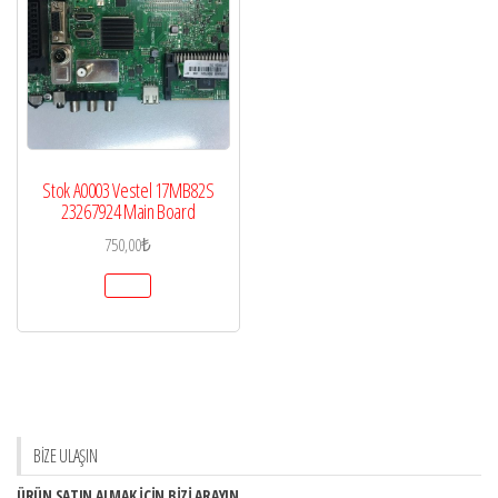
Stok A0003 Vestel 17MB82S
23267924 Main Board
750,00
₺
BİZE ULAŞIN
ÜRÜN SATIN ALMAK İÇİN BİZİ ARAYIN