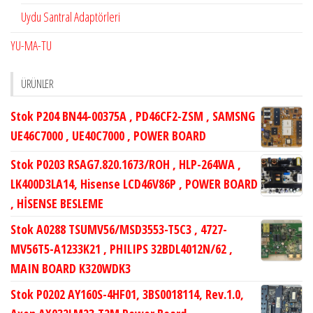
Uydu Santral Adaptörleri
YU-MA-TU
ÜRÜNLER
Stok P204 BN44-00375A , PD46CF2-ZSM , SAMSNG
UE46C7000 , UE40C7000 , POWER BOARD
Stok P0203 RSAG7.820.1673/ROH , HLP-264WA ,
LK400D3LA14, Hisense LCD46V86P , POWER BOARD
, HİSENSE BESLEME
Stok A0288 TSUMV56/MSD3553-T5C3 , 4727-
MV56T5-A1233K21 , PHILIPS 32BDL4012N/62 ,
MAIN BOARD K320WDK3
Stok P0202 AY160S-4HF01, 3BS0018114, Rev.1.0,