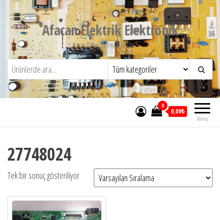
İçeriğe
atla
Afacan Elektrik Elektronik
TV ve TV PARCALARI
0
0,00₺
Menü
27748024
Tek bir sonuç gösteriliyor