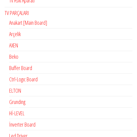
Tv Askı Aparatı
TV PARÇALARI
Anakart [Main Board]
Arçelik
AXEN
Beko
Buffer Board
Ctrl-Logıc Board
ELTON
Grunding
Hİ-LEVEL
İnverter Board
Led Driver