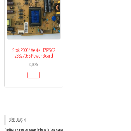
Stok P0004 Vestel 17IPS62
23327056 Power Board
0,00
₺
BİZE ULAŞIN
ÜRÜN SATIN ALMAK İÇİN BİZİ ARAYIN