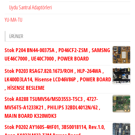
Uydu Santral Adaptörleri
YU-MA-TU
ÜRÜNLER
Stok P204 BN44-00375A , PD46CF2-ZSM , SAMSNG
UE46C7000 , UE40C7000 , POWER BOARD
Stok P0203 RSAG7.820.1673/ROH , HLP-264WA ,
LK400D3LA14, Hisense LCD46V86P , POWER BOARD
, HİSENSE BESLEME
Stok A0288 TSUMV56/MSD3553-T5C3 , 4727-
MV56T5-A1233K21 , PHILIPS 32BDL4012N/62 ,
MAIN BOARD K320WDK3
Stok P0202 AY160S-4HF01, 3BS0018114, Rev.1.0,