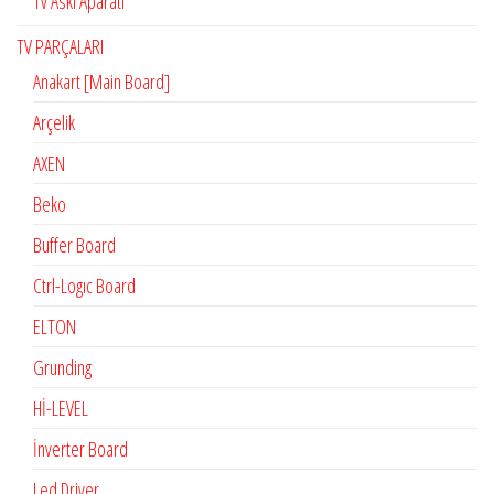
Tv Askı Aparatı
TV PARÇALARI
Anakart [Main Board]
Arçelik
AXEN
Beko
Buffer Board
Ctrl-Logıc Board
ELTON
Grunding
Hİ-LEVEL
İnverter Board
Led Driver