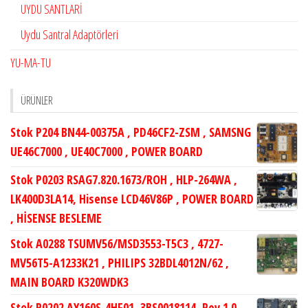
UYDU SANTLARİ
Uydu Santral Adaptörleri
YU-MA-TU
ÜRÜNLER
Stok P204 BN44-00375A , PD46CF2-ZSM , SAMSNG
UE46C7000 , UE40C7000 , POWER BOARD
Stok P0203 RSAG7.820.1673/ROH , HLP-264WA ,
LK400D3LA14, Hisense LCD46V86P , POWER BOARD
, HİSENSE BESLEME
Stok A0288 TSUMV56/MSD3553-T5C3 , 4727-
MV56T5-A1233K21 , PHILIPS 32BDL4012N/62 ,
MAIN BOARD K320WDK3
Stok P0202 AY160S-4HF01, 3BS0018114, Rev.1.0,