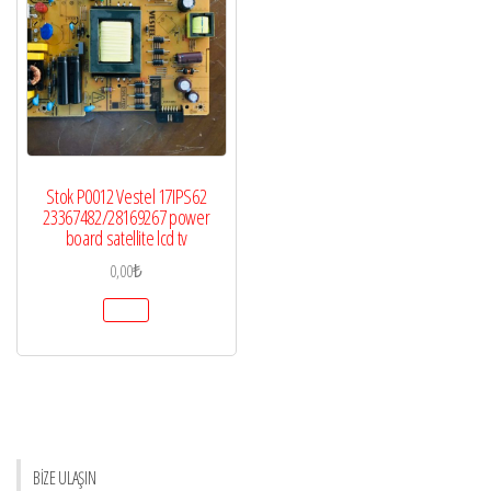
Stok P0012 Vestel 17IPS62
23367482/28169267 power
board satellite lcd tv
0,00
₺
BİZE ULAŞIN