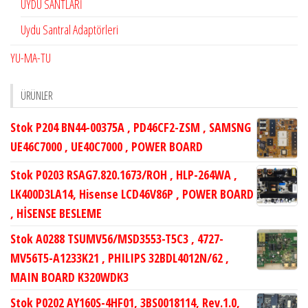
UYDU SANTLARİ
Uydu Santral Adaptörleri
YU-MA-TU
ÜRÜNLER
Stok P204 BN44-00375A , PD46CF2-ZSM , SAMSNG
UE46C7000 , UE40C7000 , POWER BOARD
Stok P0203 RSAG7.820.1673/ROH , HLP-264WA ,
LK400D3LA14, Hisense LCD46V86P , POWER BOARD
, HİSENSE BESLEME
Stok A0288 TSUMV56/MSD3553-T5C3 , 4727-
MV56T5-A1233K21 , PHILIPS 32BDL4012N/62 ,
MAIN BOARD K320WDK3
Stok P0202 AY160S-4HF01, 3BS0018114, Rev.1.0,