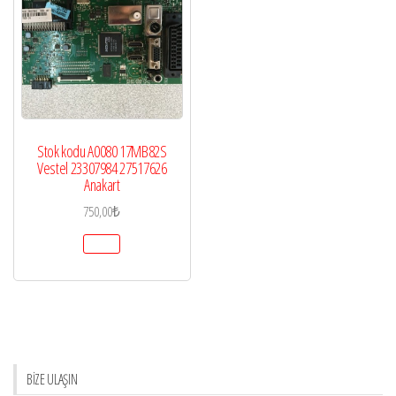
Stok kodu A0080 17MB82S
Vestel 23307984 27517626
Anakart
750,00
₺
BİZE ULAŞIN