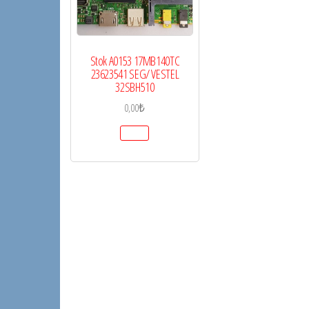
Stok A0153 17MB140TC
23623541 SEG/ VESTEL
32SBH510
0,00
₺