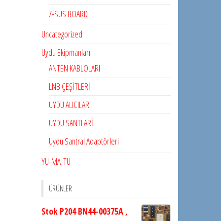
Z-SUS BOARD
Uncategorized
Uydu Ekipmanları
ANTEN KABLOLARI
LNB ÇEŞİTLERİ
UYDU ALICILAR
UYDU SANTLARİ
Uydu Santral Adaptörleri
YU-MA-TU
ÜRÜNLER
Stok P204 BN44-00375A ,