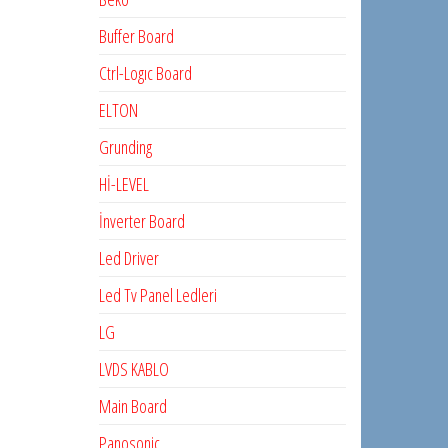
Buffer Board
Ctrl-Logıc Board
ELTON
Grunding
Hİ-LEVEL
İnverter Board
Led Driver
Led Tv Panel Ledleri
LG
LVDS KABLO
Main Board
Panosonic