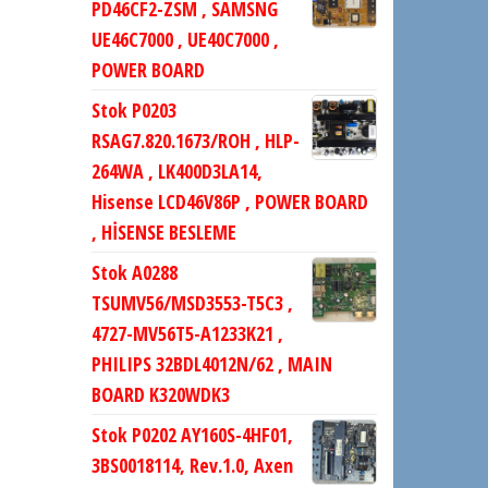
PD46CF2-ZSM , SAMSNG
UE46C7000 , UE40C7000 ,
POWER BOARD
Stok P0203
RSAG7.820.1673/ROH , HLP-
264WA , LK400D3LA14,
Hisense LCD46V86P , POWER BOARD
, HİSENSE BESLEME
Stok A0288
TSUMV56/MSD3553-T5C3 ,
4727-MV56T5-A1233K21 ,
PHILIPS 32BDL4012N/62 , MAIN
BOARD K320WDK3
Stok P0202 AY160S-4HF01,
3BS0018114, Rev.1.0, Axen