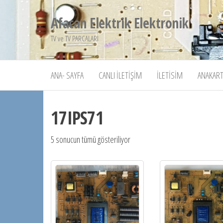
İçeriğe
Afacan Elektrik Elektronik
atla
TV ve TV PARCALARI
ANA- SAYFA
CANLI İLETIŞIM
İLETISIM
ANAKART
17IPS71
5 sonucun tümü gösteriliyor