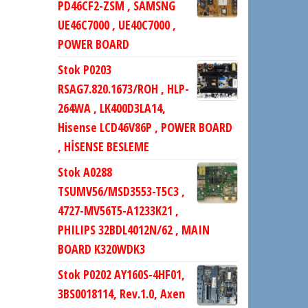
PD46CF2-ZSM , SAMSNG
UE46C7000 , UE40C7000 ,
POWER BOARD
Stok P0203
RSAG7.820.1673/ROH , HLP-
264WA , LK400D3LA14,
Hisense LCD46V86P , POWER BOARD
, HİSENSE BESLEME
Stok A0288
TSUMV56/MSD3553-T5C3 ,
4727-MV56T5-A1233K21 ,
PHILIPS 32BDL4012N/62 , MAIN
BOARD K320WDK3
Stok P0202 AY160S-4HF01,
3BS0018114, Rev.1.0, Axen