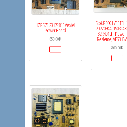
Stok P0001 VESTEL 
17IPS71 23172818 Vestel
23220944, 190814R4
Power Board
32R4010H, Power 
Besleme, VES315
650,00
₺
800,00
₺