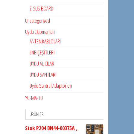
Z-SUS BOARD
Uncategorized
Uydu Ekipmanları
ANTEN KABLOLARI
LNB ÇEŞİTLERİ
UYDU ALICILAR
UYDU SANTLARİ
Uydu Santral Adaptörleri
YU-MA-TU
ÜRÜNLER
Stok P204 BN44-00375A ,