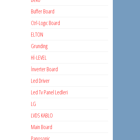
Buffer Board
Ctrl-Logıc Board
ELTON
Grunding
Hİ-LEVEL
İnverter Board
Led Driver
Led Tv Panel Ledleri
LG
LVDS KABLO
Main Board
Panosonic