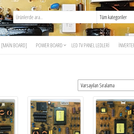
 [MAIN BOARD]
POWER BOARD
LED TV PANEL LEDLERI
İNVERTE