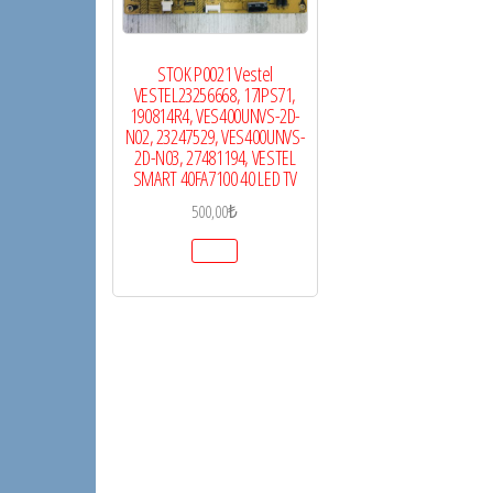
STOK P0021 Vestel
VESTEL23256668, 17IPS71,
190814R4, VES400UNVS-2D-
N02, 23247529, VES400UNVS-
2D-N03, 27481194, VESTEL
SMART 40FA7100 40 LED TV
500,00
₺