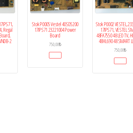
17IPS71,
Stok P0005 Vestel 40SD5200
Stok P0002 VESTEL,23
, Regal
17IPS71 23221004 Power
17IPS71, VESTEL S
Board,
Board
48FA7550 48 LED TV, H
WNDB-2
48HL690 48 SMART L
750,00
₺
750,00
₺