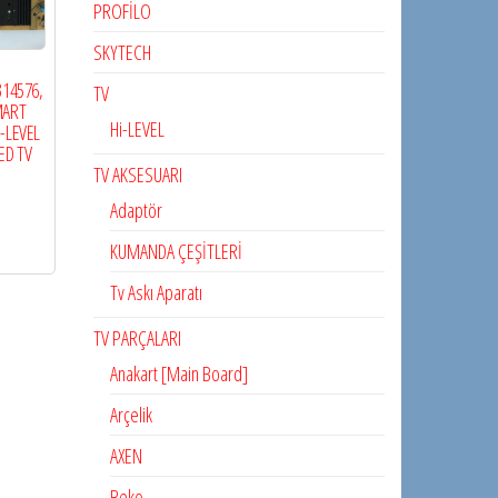
PROFİLO
SKYTECH
314576,
TV
MART
Hi-LEVEL
I-LEVEL
ED TV
TV AKSESUARI
Adaptör
KUMANDA ÇEŞİTLERİ
Tv Askı Aparatı
TV PARÇALARI
Anakart [Main Board]
Arçelik
AXEN
Beko