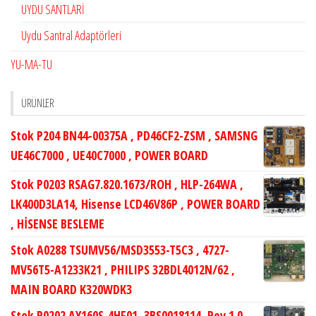
UYDU SANTLARİ
Uydu Santral Adaptörleri
YU-MA-TU
ÜRÜNLER
Stok P204 BN44-00375A , PD46CF2-ZSM , SAMSNG
UE46C7000 , UE40C7000 , POWER BOARD
Stok P0203 RSAG7.820.1673/ROH , HLP-264WA ,
LK400D3LA14, Hisense LCD46V86P , POWER BOARD
, HİSENSE BESLEME
Stok A0288 TSUMV56/MSD3553-T5C3 , 4727-
MV56T5-A1233K21 , PHILIPS 32BDL4012N/62 ,
MAIN BOARD K320WDK3
Stok P0202 AY160S-4HF01, 3BS0018114, Rev.1.0,