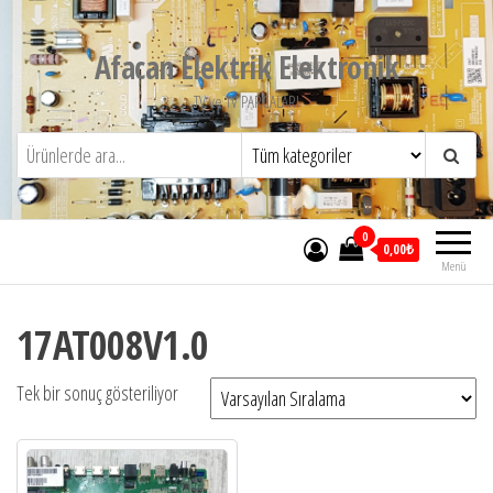
İçeriğe
atla
Afacan Elektrik Elektronik
TV ve TV PARCALARI
0
0,00₺
Menü
17AT008V1.0
Tek bir sonuç gösteriliyor