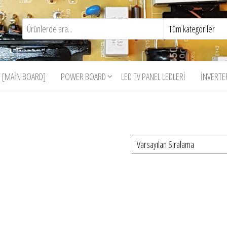
 [MAIN BOARD]
POWER BOARD
LED TV PANEL LEDLERI
İNVERTE