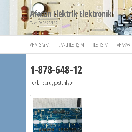
İçeriğe
Afacan Elektrik Elektronik
atla
TV ve TV PARCALARI
ANA- SAYFA
CANLI İLETIŞIM
İLETISIM
ANAKART
1-878-648-12
Tek bir sonuç gösteriliyor