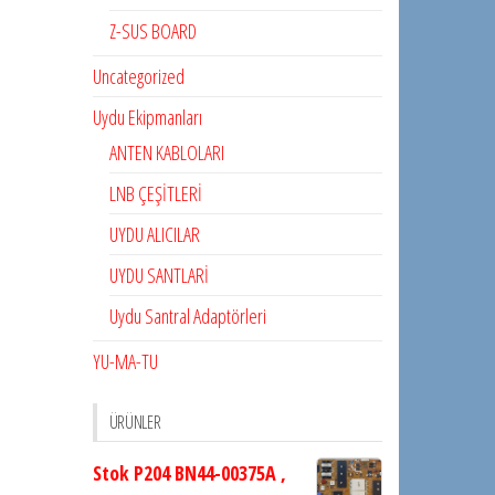
Z-SUS BOARD
Uncategorized
Uydu Ekipmanları
ANTEN KABLOLARI
LNB ÇEŞİTLERİ
UYDU ALICILAR
UYDU SANTLARİ
Uydu Santral Adaptörleri
YU-MA-TU
ÜRÜNLER
Stok P204 BN44-00375A ,