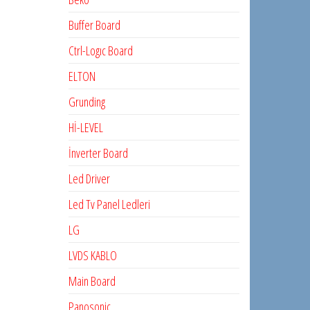
Buffer Board
Ctrl-Logıc Board
ELTON
Grunding
Hİ-LEVEL
İnverter Board
Led Driver
Led Tv Panel Ledleri
LG
LVDS KABLO
Main Board
Panosonic