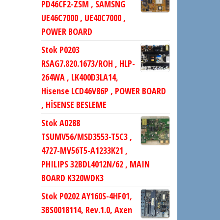
PD46CF2-ZSM , SAMSNG
UE46C7000 , UE40C7000 ,
POWER BOARD
Stok P0203
RSAG7.820.1673/ROH , HLP-
264WA , LK400D3LA14,
Hisense LCD46V86P , POWER BOARD
, HİSENSE BESLEME
Stok A0288
TSUMV56/MSD3553-T5C3 ,
4727-MV56T5-A1233K21 ,
PHILIPS 32BDL4012N/62 , MAIN
BOARD K320WDK3
Stok P0202 AY160S-4HF01,
3BS0018114, Rev.1.0, Axen