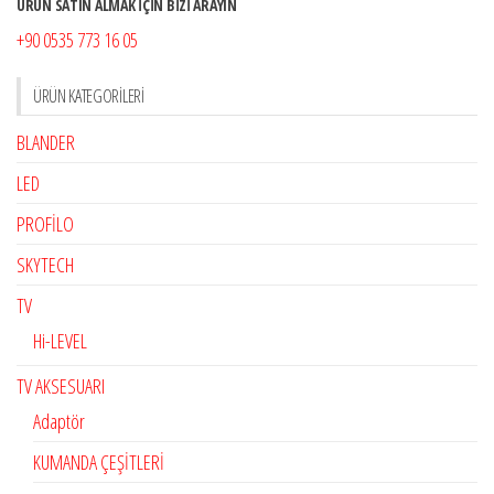
ÜRÜN SATIN ALMAK İÇİN BİZİ ARAYIN
+90 0535 773 16 05
ÜRÜN KATEGORILERI
BLANDER
LED
PROFİLO
SKYTECH
TV
Hi-LEVEL
TV AKSESUARI
Adaptör
KUMANDA ÇEŞİTLERİ