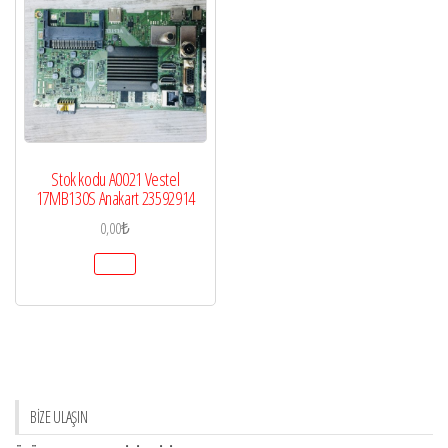
Stok kodu A0021 Vestel
17MB130S Anakart 23592914
0,00
₺
BİZE ULAŞIN