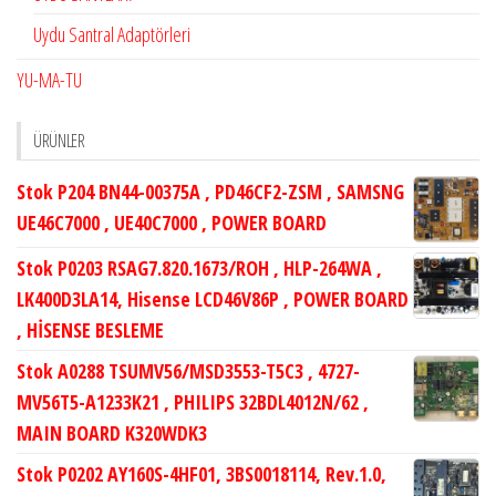
Uydu Santral Adaptörleri
YU-MA-TU
ÜRÜNLER
Stok P204 BN44-00375A , PD46CF2-ZSM , SAMSNG
UE46C7000 , UE40C7000 , POWER BOARD
Stok P0203 RSAG7.820.1673/ROH , HLP-264WA ,
LK400D3LA14, Hisense LCD46V86P , POWER BOARD
, HİSENSE BESLEME
Stok A0288 TSUMV56/MSD3553-T5C3 , 4727-
MV56T5-A1233K21 , PHILIPS 32BDL4012N/62 ,
MAIN BOARD K320WDK3
Stok P0202 AY160S-4HF01, 3BS0018114, Rev.1.0,