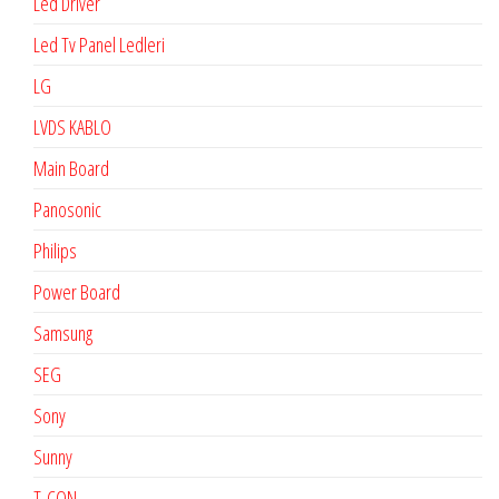
Led Driver
Led Tv Panel Ledleri
LG
LVDS KABLO
Main Board
Panosonic
Philips
Power Board
Samsung
SEG
Sony
Sunny
T-CON